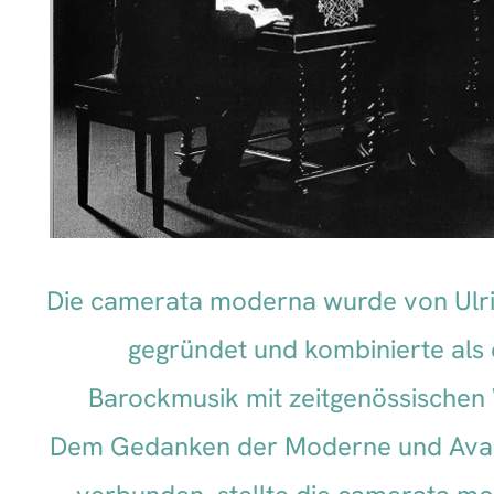
Die camerata moderna wurde von Ulri
gegründet und kombinierte als
Barockmusik mit zeitgenössischen 
Dem Gedanken der Moderne und Avan